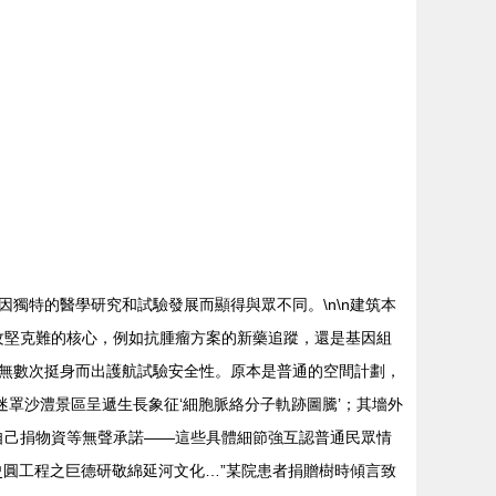
因獨特的醫學研究和試驗發展而顯得與眾不同。\n\n建筑本
驗接近攻堅克難的核心，例如抗腫瘤方案的新藥追蹤，還是基因組
頭無數次挺身而出護航試驗安全性。原本是普通的空間計劃，
薄霧迷罩沙澧景區呈遞生長象征‘細胞脈絡分子軌跡圖騰’；其墻外
一捧自己捐物資等無聲承諾——這些具體細節強互認普通民眾情
史圓工程之巨德研敬綿延河文化…”某院患者捐贈樹時傾言致