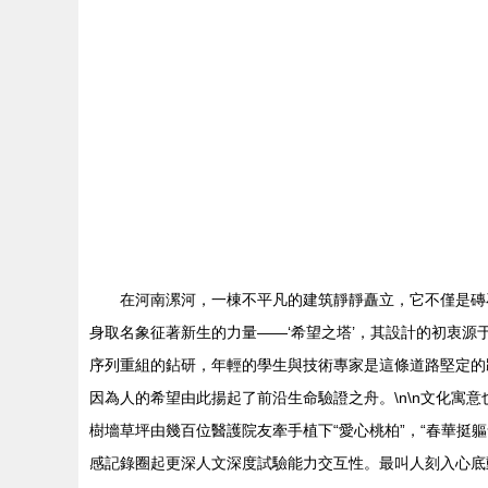
在河南漯河，一棟不平凡的建筑靜靜矗立，它不
身取名象征著新生的力量——‘希望之塔’，其設計的初
序列重組的鉆研，年輕的學生與技術專家是這條道路堅定的跋
因為人的希望由此揚起了前沿生命驗證之舟。\n\n文
樹墻草坪由幾百位醫護院友牽手植下“愛心桃柏”，“春華
感記錄圈起更深人文深度試驗能力交互性。最叫人刻入心底動