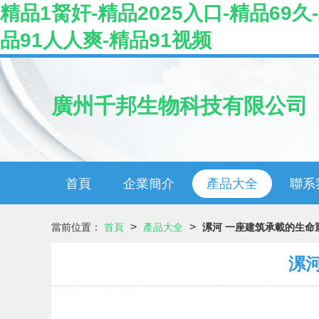
精品1胬奸-精品2025入口-精品69久
品91人人爽-精品91视频
廣州千邦生物科技有限公司
首頁
企業簡介
產品大全
聯系
>
>
當前位置：
首頁
產品大全
漯河 一座建筑承載的生命
漯