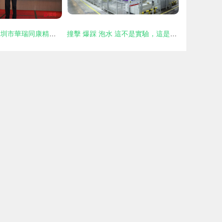
聚焦精準醫療 深圳市華瑞同康精準醫學研究所揭牌，引領醫學研究與試驗發展新航向
撞擊 爆踩 泡水 這不是實驗，這是海爾智慧廚房互聯工廠的