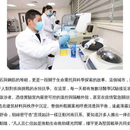
僅是磚石與鋼筋的堆砌，更是一段關于生命重托與科學探索的故事。這個城市，
衷源于人類對疾病挑戰的永恒抗爭。在這里，每一天都有無數項醫學試
涉者。憑借實驗室內嚴密可控的溫控與隔離外殼，甚至在疫情緊急關
化寓意也在建筑材料與秩序中沉淀。整個外觀圖案相呼應清透與平衡，遠處
挺軀舒命，朝綠密守杏”意境如詩一樣泛動河南日系。要知道許多人搬出
隨，“凡人且仁信如是推動生命救助曙光閃耀，樓宇更為堅固載舉共同