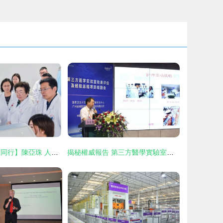
【交叉融合 醫工同行】陳亞珠 人生“三搏”推動無創醫療跨越發展
揭秘權威報告 第三方醫學實驗室如何每年為醫保省下上百億