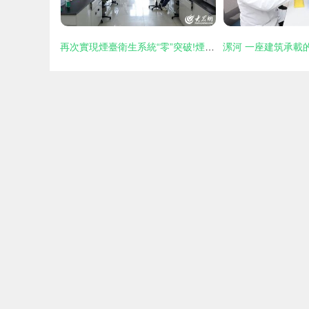
再次實現煙臺衛生系統“零”突破!煙臺毓璜頂醫院獲批籌建山東省重點實驗室