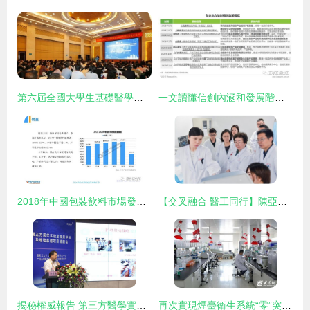
第六屆全國大學生基礎醫學創新研究暨實驗設計論壇成功舉辦，助力醫學研究與試驗發展
一文讀懂信創內涵和發展階段 醫學研究和試驗發展的視角
2018年中國包裝飲料市場發展前景研究報告
【交叉融合 醫工同行】陳亞珠 人生“三搏”推動無創醫療跨越發展
揭秘權威報告 第三方醫學實驗室如何每年為醫保省下上百億
再次實現煙臺衛生系統“零”突破!煙臺毓璜頂醫院獲批籌建山東省重點實驗室