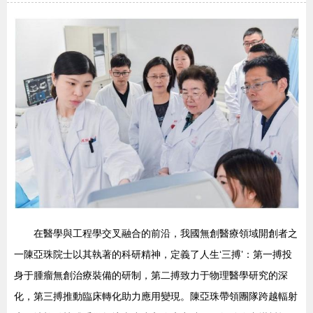
在醫學與工程學交叉融合的前沿，我國無創醫療領域開創者之
一陳亞珠院士以其執著的科研精神，定義了人生‘三搏’：第一搏投
身于腫瘤無創治療裝備的研制，第二搏致力于物理醫學研究的深
化，第三搏推動臨床轉化助力應用變現。陳亞珠帶領團隊跨越輻射