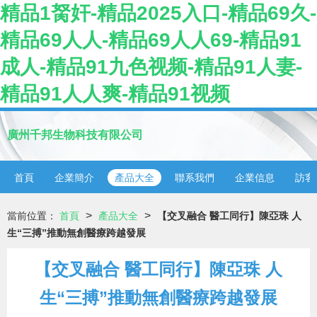
精品1胬奸-精品2025入口-精品69久-
精品69人人-精品69人人69-精品91
成人-精品91九色视频-精品91人妻-
精品91人人爽-精品91视频
廣州千邦生物科技有限公司
首頁
企業簡介
產品大全
聯系我們
企業信息
訪客
>
>
當前位置：
首頁
產品大全
【交叉融合 醫工同行】陳亞珠 人
生“三搏”推動無創醫療跨越發展
【交叉融合 醫工同行】陳亞珠 人
生“三搏”推動無創醫療跨越發展